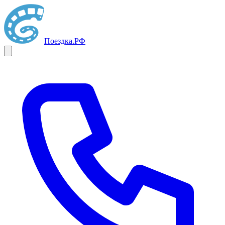
Поездка
.РФ