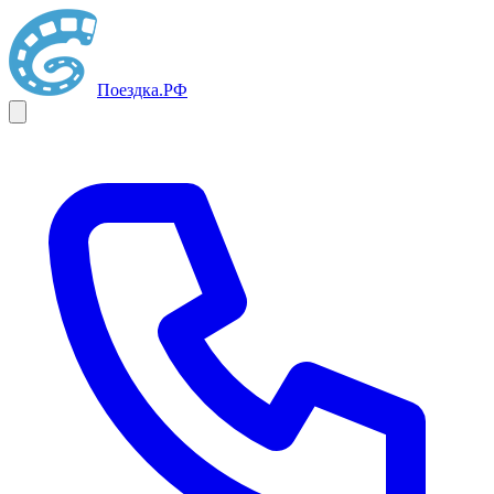
Поездка
.РФ