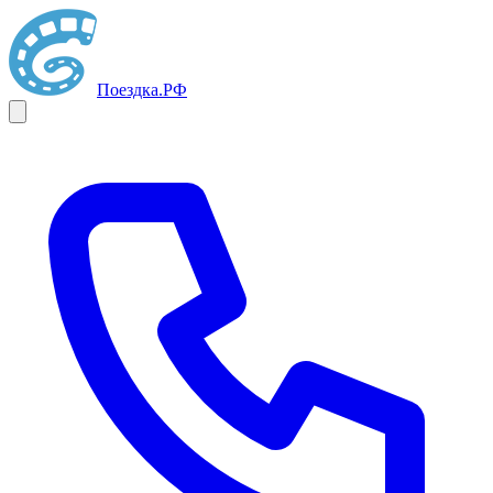
Поездка
.РФ