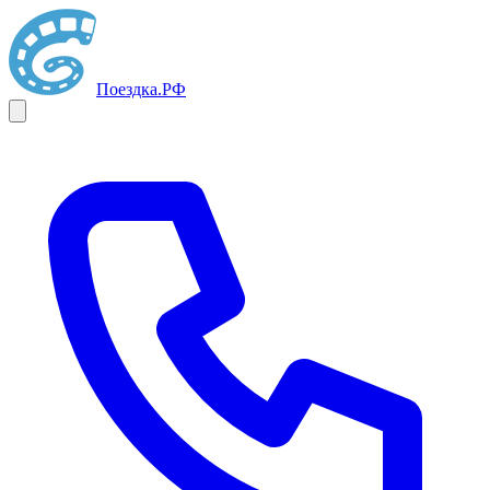
Поездка
.РФ