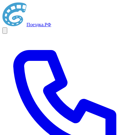
Поездка
.РФ