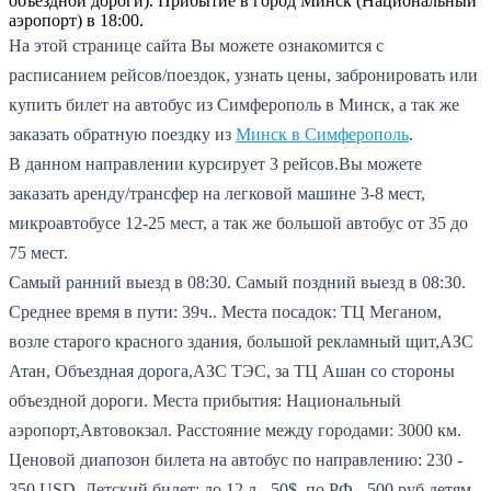
объездной дороги). Прибытие в город Минск (Национальный
аэропорт) в 18:00.
На этой странице сайта Вы можете ознакомится с
расписанием рейсов/поездок, узнать цены, забронировать или
купить билет на автобус из Симферополь в Минск, а так же
заказать обратную поездку из
Минск в Симферополь
.
В данном направлении курсирует 3 рейсов.
Вы можете
заказать аренду/трансфер на легковой машине 3-8 мест,
микроавтобусе 12-25 мест, а так же большой автобус от 35 до
75 мест.
Самый ранний выезд в 08:30.
Самый поздний выезд в 08:30.
Среднее время в пути: 39ч..
Места посадок: ТЦ Меганом,
возле старого красного здания, большой рекламный щит,АЗС
Атан, Объездная дорога,АЗС ТЭС, за ТЦ Ашан со стороны
объездной дороги.
Места прибытия: Национальный
аэропорт,Автовокзал.
Расстояние между городами: 3000 км.
Ценовой диапозон билета на автобус по направлению: 230 -
350 USD.
Детский билет: до 12 л - 50$, по РФ - 500 руб,детям