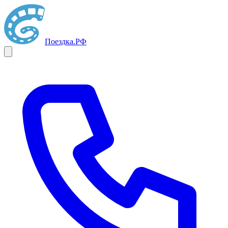
Поездка
.РФ