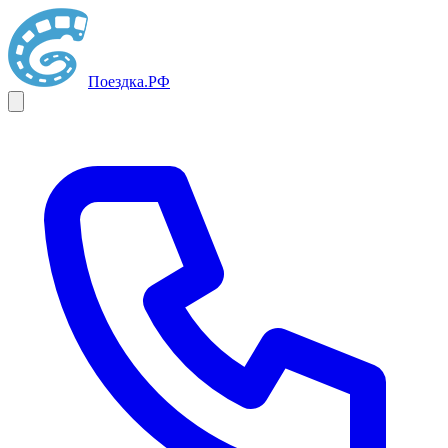
Поездка
.РФ