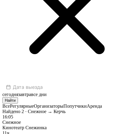
сегодня
завтра
все дни
Найти
Все
Регулярные
Организаторы
Попутчики
Аренда
Найдено
2
· Снежное → Керчь
16:05
Снежное
Кинотеатр Снежинка
11ч.