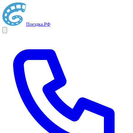
Поездка
.РФ