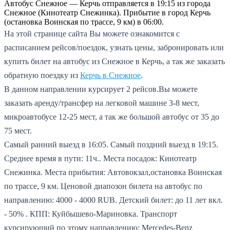
Автобус Снежное — Керчь отправляется в 19:15 из города
Снежное (Кинотеатр Снежинка). Прибытие в город Керчь
(остановка Воинская по трассе, 9 км) в 06:00.
На этой странице сайта Вы можете ознакомится с
расписанием рейсов/поездок, узнать цены, забронировать или
купить билет на автобус из Снежное в Керчь, а так же заказать
обратную поездку из
Керчь в Снежное
.
В данном направлении курсирует 2 рейсов.
Вы можете
заказать аренду/трансфер на легковой машине 3-8 мест,
микроавтобусе 12-25 мест, а так же большой автобус от 35 до
75 мест.
Самый ранний выезд в 16:05.
Самый поздний выезд в 19:15.
Среднее время в пути: 11ч..
Места посадок: Кинотеатр
Снежинка.
Места прибытия: Автовокзал,остановка Воинская
по трассе, 9 км.
Ценовой диапозон билета на автобус по
направлению: 4000 - 4000 RUB.
Детский билет: до 11 лет вкл.
- 50% .
КПП: Куйбышево-Мариновка.
Транспорт
курсирующий по этому направлению: Mercedes-Benz