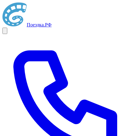
Поездка
.РФ