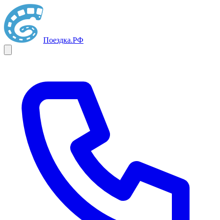
Поездка
.РФ