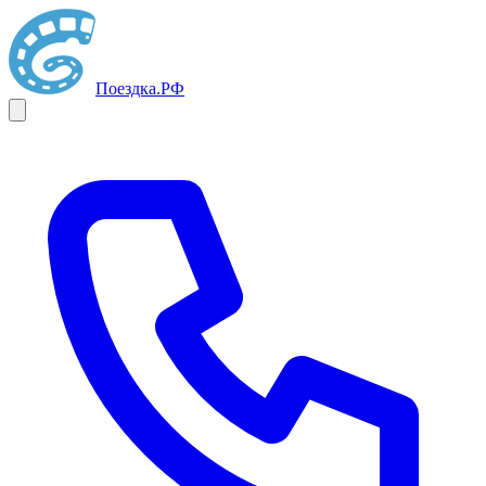
Поездка
.РФ