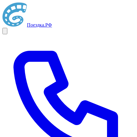
Поездка
.РФ