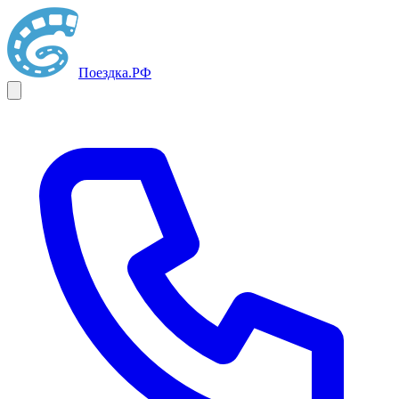
Поездка
.РФ