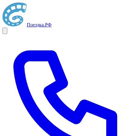
Поездка
.РФ