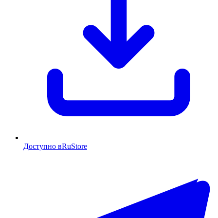
Доступно в
RuStore