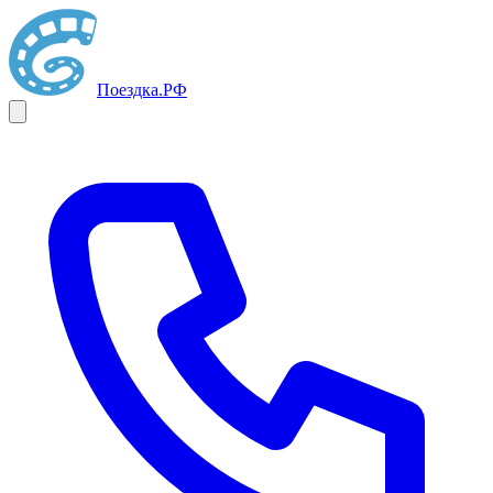
Поездка
.РФ