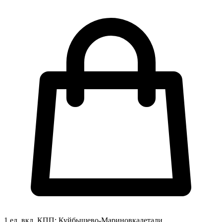
1 ед. вкл.
КПП:
Куйбышево-Мариновка
детали