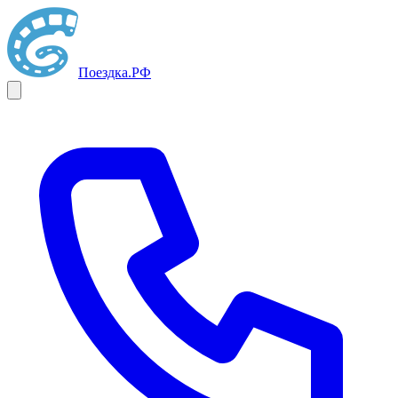
Поездка
.РФ