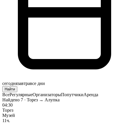
сегодня
завтра
все дни
Найти
Все
Регулярные
Организаторы
Попутчики
Аренда
Найдено
7
· Торез → Алупка
04:30
Торез
Музей
11ч.