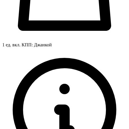
1 ед. вкл.
КПП:
Джанкой