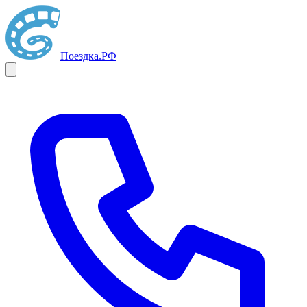
Поездка
.РФ