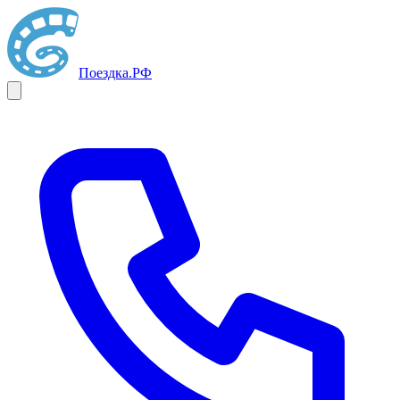
Поездка
.РФ