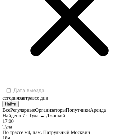
сегодня
завтра
все дни
Найти
Все
Регулярные
Организаторы
Попутчики
Аренда
Найдено
7
· Тула → Джанкой
17:00
Тула
По трассе м4, пам. Патрульный Москвич
18ч.