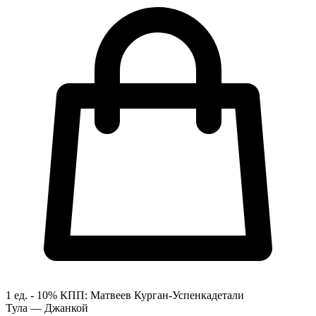
1 ед. - 10%
КПП:
Матвеев Курган-Успенка
детали
Тула — Джанкой