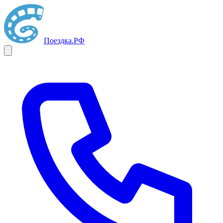
Поездка
.РФ