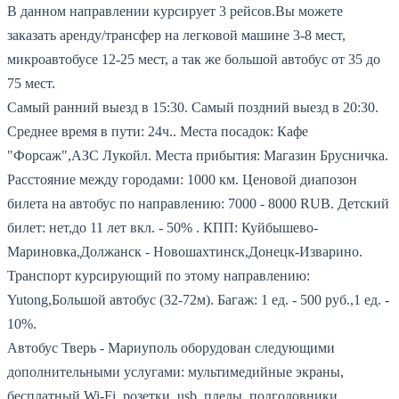
В данном направлении курсирует 3 рейсов.
Вы можете
заказать аренду/трансфер на легковой машине 3-8 мест,
микроавтобусе 12-25 мест, а так же большой автобус от 35 до
75 мест.
Самый ранний выезд в 15:30.
Самый поздний выезд в 20:30.
Среднее время в пути: 24ч..
Места посадок: Кафе
"Форсаж",АЗС Лукойл.
Места прибытия: Магазин Брусничка.
Расстояние между городами: 1000 км.
Ценовой диапозон
билета на автобус по направлению: 7000 - 8000 RUB.
Детский
билет: нет,до 11 лет вкл. - 50% .
КПП: Куйбышево-
Мариновка,Должанск - Новошахтинск,Донецк-Изварино.
Транспорт курсирующий по этому направлению:
Yutong,Большой автобус (32-72м).
Багаж: 1 ед. - 500 руб.,1 ед. -
10%.
Автобус Тверь - Мариуполь оборудован следующими
дополнительными услугами: мультимедийные экраны,
бесплатный Wi-Fi, розетки, usb, пледы, подголовники,