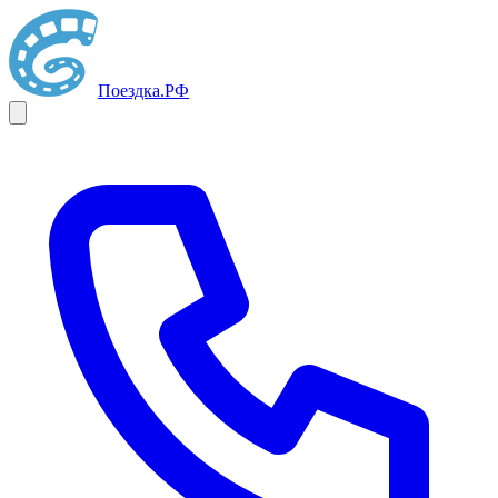
Поездка
.РФ