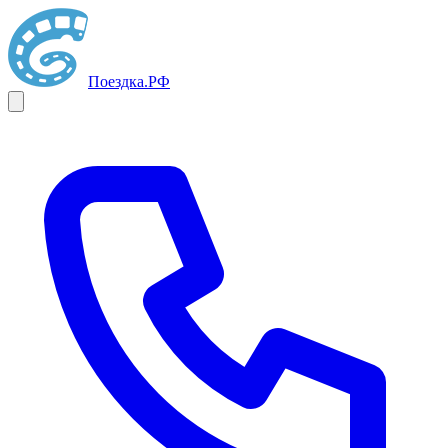
Поездка
.РФ