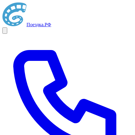
Поездка
.РФ