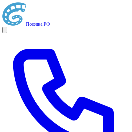
Поездка
.РФ