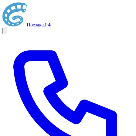
Поездка
.РФ