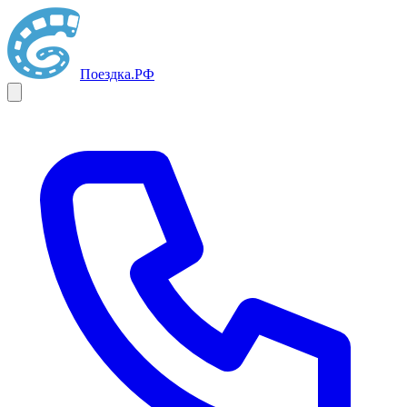
Поездка
.РФ