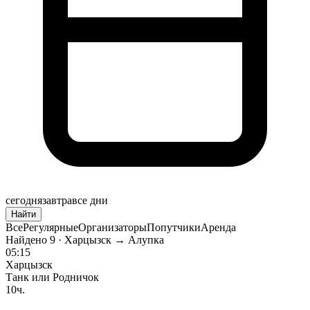
сегодня
завтра
все дни
Найти
Все
Регулярные
Организаторы
Попутчики
Аренда
Найдено
9
· Харцызск → Алупка
05:15
Харцызск
Танк или Родничок
10ч.