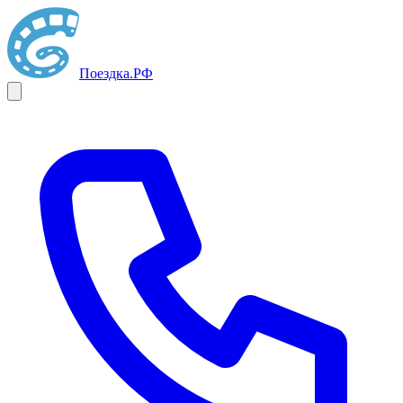
Поездка
.РФ