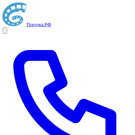
Поездка
.РФ