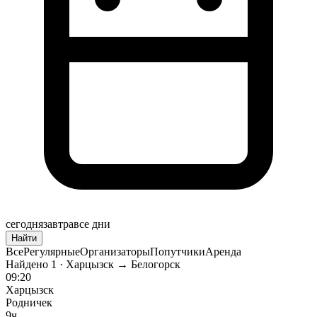
сегодня
завтра
все дни
Найти
Все
Регулярные
Организаторы
Попутчики
Аренда
Найдено
1
· Харцызск → Белогорск
09:20
Харцызск
Родничек
9ч.