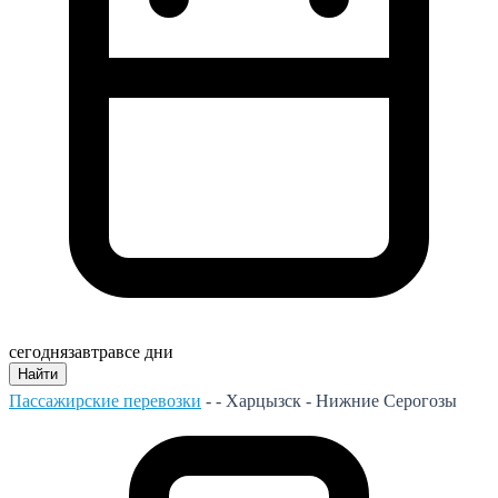
сегодня
завтра
все дни
Найти
Пассажирские перевозки
- -
Харцызск - Нижние Серогозы