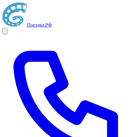
Поездка
.РФ