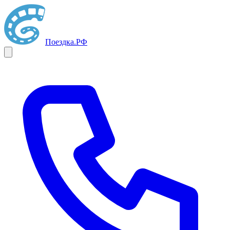
Поездка
.РФ