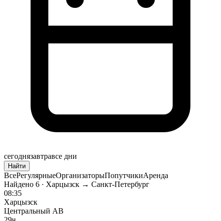
сегодня
завтра
все дни
Найти
Все
Регулярные
Организаторы
Попутчики
Аренда
Найдено
6
· Харцызск → Санкт-Петербург
08:35
Харцызск
Центральный АВ
29ч.