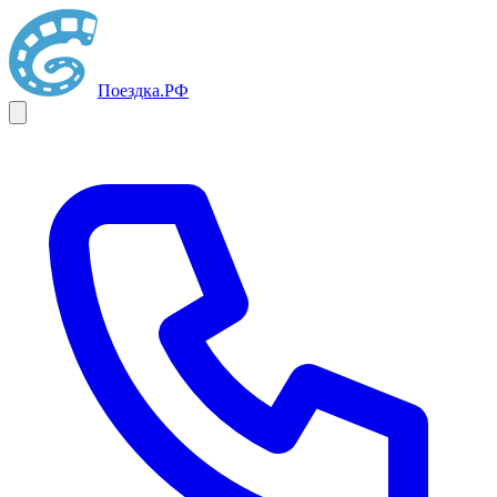
Поездка
.РФ