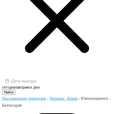
сегодня
завтра
все дни
Найти
Пассажирские перевозки
-
Украина - Крым
-
Южноукраинск -
Бахчисарай