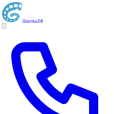
Поездка
.РФ