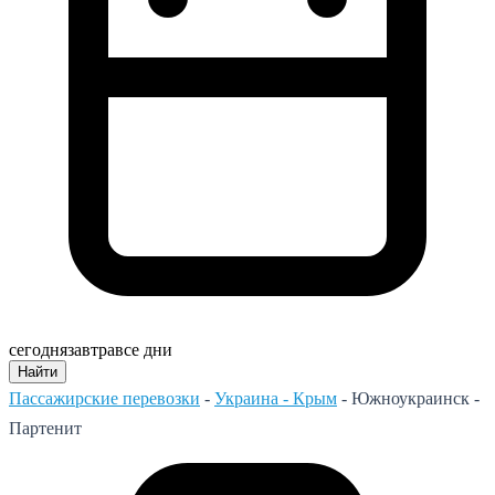
сегодня
завтра
все дни
Найти
Пассажирские перевозки
-
Украина - Крым
-
Южноукраинск -
Партенит