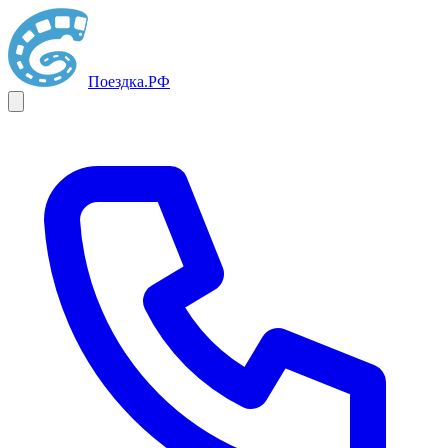
Поездка
.РФ