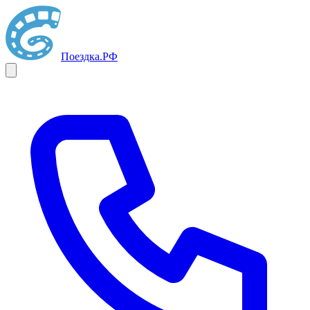
Поездка
.РФ