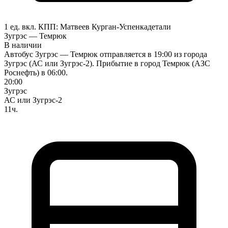
1 ед. вкл.
КПП:
Матвеев Курган-Успенка
детали
Зугрэс — Темрюк
В наличии
Автобус Зугрэс — Темрюк отправляется в 19:00 из города
Зугрэс (АС или Зугрэс-2). Прибытие в город Темрюк (АЗС
Роснефть) в 06:00.
20:00
Зугрэс
АС или Зугрэс-2
11ч.