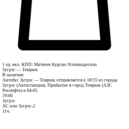
1 ед. вкл.
КПП:
Матвеев Курган-Успенка
детали
Зугрэс — Темрюк
В наличии
Автобус Зугрэс — Темрюк отправляется в 18:55 из города
Зугрэс (Автостанция). Прибытие в город Темрюк (АЗС
Роснефть) в 04:45.
19:00
Зугрэс
АС или Зугрэс-2
11ч.