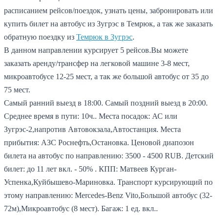
расписанием рейсов/поездок, узнать цены, забронировать или
купить билет на автобус из Зугрэс в Темрюк, а так же заказать
обратную поездку из
Темрюк в Зугрэс
.
В данном направлении курсирует 5 рейсов.
Вы можете
заказать аренду/трансфер на легковой машине 3-8 мест,
микроавтобусе 12-25 мест, а так же большой автобус от 35 до
75 мест.
Самый ранний выезд в 18:00.
Самый поздний выезд в 20:00.
Среднее время в пути: 10ч..
Места посадок: АС или
Зугрэс-2,напротив Автовокзала,Автостанция.
Места
прибытия: АЗС Роснефть,Остановка.
Ценовой диапозон
билета на автобус по направлению: 3500 - 4500 RUB.
Детский
билет: до 11 лет вкл. - 50% .
КПП: Матвеев Курган-
Успенка,Куйбышево-Мариновка.
Транспорт курсирующий по
этому направлению: Mercedes-Benz Vito,Большой автобус (32-
72м),Микроавтобус (8 мест).
Багаж: 1 ед. вкл..