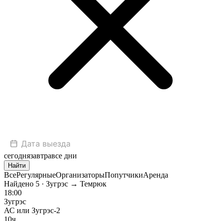
сегодня
завтра
все дни
Найти
Все
Регулярные
Организаторы
Попутчики
Аренда
Найдено
5
· Зугрэс → Темрюк
18:00
Зугрэс
АС или Зугрэс-2
10ч.