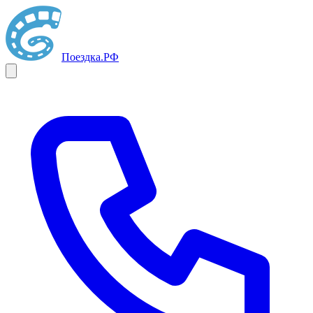
Поездка
.РФ