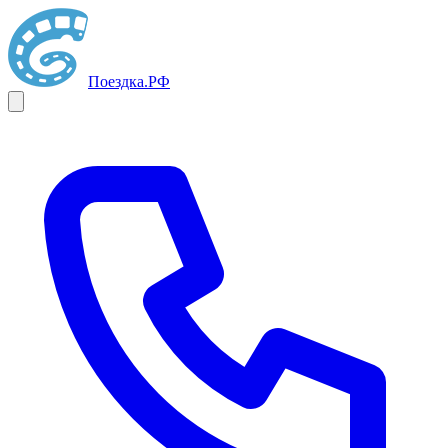
Поездка
.РФ