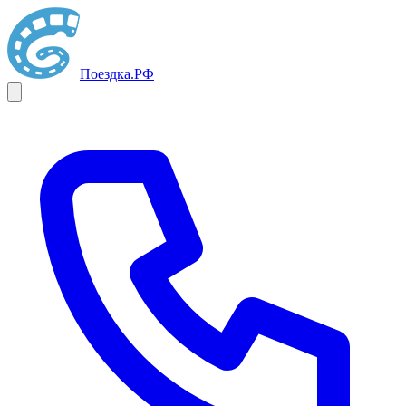
Поездка
.РФ