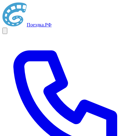
Поездка
.РФ