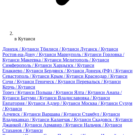
в Кутаиси
Донецк / Кутаиси
Тбилиси / Кутаиси
Луганск / Кутаиси
Ростов-на-Дону / Кутаиси
Мариуполь / Кутаиси
Горловка /
Кутаиси
Макеевка / Кутаиси
Мелитополь / Кутаиси
Симферополь / Кутаиси
Харцызск / Кутаиси
Енакиево / Кутаиси
Бердянск / Кутаиси
Донецк (РФ) / Кутаиси
Севастополь / Кутаиси
Крым / Кутаиси
Краснодар / Кутаиси
Сочи / Кутаиси
Геническ / Кутаиси
Перевальск / Кутаиси
Керчь / Кутаиси
Торез / Кутаиси
Польша / Кутаиси
Ялта / Кутаиси
Анапа /
Кутаиси
Батуми / Кутаиси
Владиславовка / Кутаиси
Евпатория / Кутаиси
Адлер / Кутаиси
Москва / Кутаиси
Сухум
/ Кутаиси
Алчевск / Кутаиси
Варшава / Кутаиси
Стамбул / Кутаиси
Владикавказ / Кутаиси
Каланчак / Кутаиси
Скадовск / Кутаиси
Джанкой / Кутаиси
Армавир / Кутаиси
Нальчик / Кутаиси
Стаханов / Кутаиси