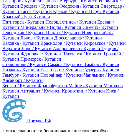
Таганрог / Кутаиси
Санкт-Петербург / Кутаиси
Иловайск /
Кутаиси
Вроцлав / Кутаиси
Феодосия / Кутаиси
Энергодар /
Кутаиси
Гагра / Кутаиси
Краков / Кутаиси
Псоу / Кутаиси
Красный Луч / Кутаиси
Пятигорск / Кутаиси
Новошахтинск / Кутаиси
Ереван /
Кутаиси
Минеральные Воды / Кутаиси
Симеиз / Кутаиси
Геленджик / Кутаиси
Шахты / Кутаиси
Новороссийск /
Кутаиси
Львов / Кутаиси
Дюссельдорф / Кутаиси
Каховка / Кутаиси
Краснодон / Кутаиси
Кировское / Кутаиси
Верхний Ларс / Кутаиси
Амвросиевка / Кутаиси
Турция /
Кутаиси
Ждановка / Кутаиси
Шахтерск / Кутаиси
Грозный /
Кутаиси
Приморск / Кутаиси
Ставрополь / Кутаиси
Самара / Кутаиси
Тамбов / Кутаиси
Назрань / Кутаиси
Ессентуки / Кутаиси
Гудаури / Кутаиси
Гамбург / Кутаиси
Новоайдар / Кутаиси
Чаплынка / Кутаиси
Хасавюрт / Кутаиси
Беслан / Кутаиси
Франкфурт-на-Майне / Кутаиси
Мюнхен /
Кутаиси
Антрацит / Кутаиси
Кропоткин / Кутаиси
Киев /
Кутаиси
Поездка
.РФ
Поиск, сравнение и бронирование поездок: автобусы,