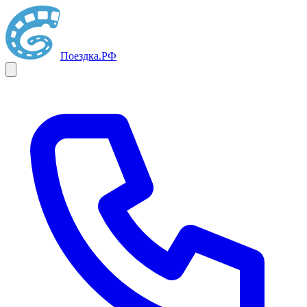
Поездка
.РФ