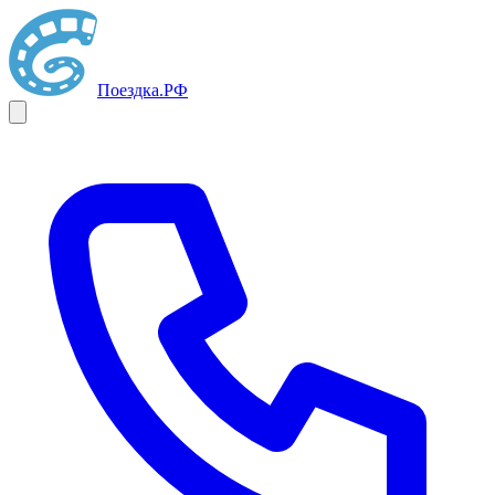
Поездка
.РФ