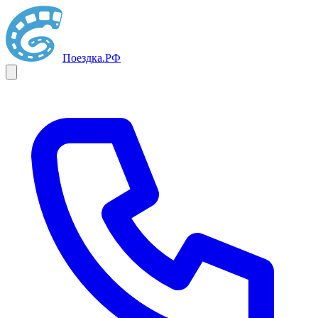
Поездка
.РФ