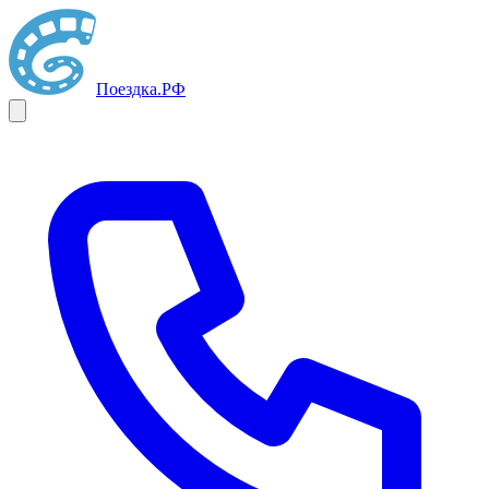
Поездка
.РФ