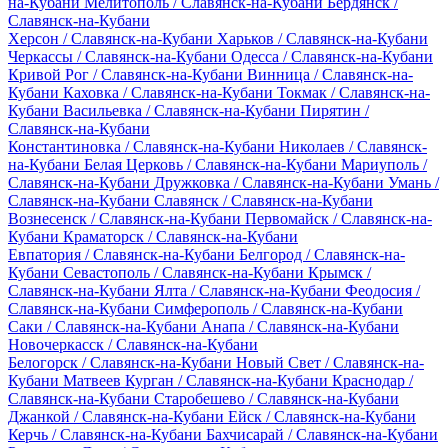
на-Кубани
Мелитополь / Славянск-на-Кубани
Бердянск /
Славянск-на-Кубани
Херсон / Славянск-на-Кубани
Харьков / Славянск-на-Кубани
Черкассы / Славянск-на-Кубани
Одесса / Славянск-на-Кубани
Кривой Рог / Славянск-на-Кубани
Винница / Славянск-на-
Кубани
Каховка / Славянск-на-Кубани
Токмак / Славянск-на-
Кубани
Васильевка / Славянск-на-Кубани
Пирятин /
Славянск-на-Кубани
Константиновка / Славянск-на-Кубани
Николаев / Славянск-
на-Кубани
Белая Церковь / Славянск-на-Кубани
Мариуполь /
Славянск-на-Кубани
Дружковка / Славянск-на-Кубани
Умань /
Славянск-на-Кубани
Славянск / Славянск-на-Кубани
Вознесенск / Славянск-на-Кубани
Первомайск / Славянск-на-
Кубани
Краматорск / Славянск-на-Кубани
Евпатория / Славянск-на-Кубани
Белгород / Славянск-на-
Кубани
Севастополь / Славянск-на-Кубани
Крымск /
Славянск-на-Кубани
Ялта / Славянск-на-Кубани
Феодосия /
Славянск-на-Кубани
Симферополь / Славянск-на-Кубани
Саки / Славянск-на-Кубани
Анапа / Славянск-на-Кубани
Новочеркасск / Славянск-на-Кубани
Белогорск / Славянск-на-Кубани
Новый Свет / Славянск-на-
Кубани
Матвеев Курган / Славянск-на-Кубани
Краснодар /
Славянск-на-Кубани
Старобешево / Славянск-на-Кубани
Джанкой / Славянск-на-Кубани
Ейск / Славянск-на-Кубани
Керчь / Славянск-на-Кубани
Бахчисарай / Славянск-на-Кубани