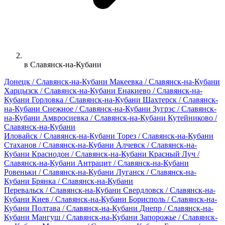
в Славянск-на-Кубани
Донецк / Славянск-на-Кубани
Макеевка / Славянск-на-Кубани
Харцызск / Славянск-на-Кубани
Енакиево / Славянск-на-
Кубани
Горловка / Славянск-на-Кубани
Шахтерск / Славянск-
на-Кубани
Снежное / Славянск-на-Кубани
Зугрэс / Славянск-
на-Кубани
Амвросиевка / Славянск-на-Кубани
Кутейниково /
Славянск-на-Кубани
Иловайск / Славянск-на-Кубани
Торез / Славянск-на-Кубани
Стаханов / Славянск-на-Кубани
Алчевск / Славянск-на-
Кубани
Краснодон / Славянск-на-Кубани
Красный Луч /
Славянск-на-Кубани
Антрацит / Славянск-на-Кубани
Ровеньки / Славянск-на-Кубани
Луганск / Славянск-на-
Кубани
Брянка / Славянск-на-Кубани
Перевальск / Славянск-на-Кубани
Свердловск / Славянск-на-
Кубани
Киев / Славянск-на-Кубани
Борисполь / Славянск-на-
Кубани
Полтава / Славянск-на-Кубани
Днепр / Славянск-на-
Кубани
Мангуш / Славянск-на-Кубани
Запорожье / Славянск-