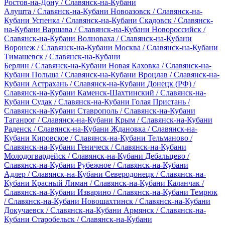
Ростов-на-Дону / Славянск-на-Кубани
Алушта / Славянск-на-Кубани
Новоазовск / Славянск-на-
Кубани
Успенка / Славянск-на-Кубани
Скадовск / Славянск-
на-Кубани
Варшава / Славянск-на-Кубани
Новороссийск /
Славянск-на-Кубани
Волноваха / Славянск-на-Кубани
Воронеж / Славянск-на-Кубани
Москва / Славянск-на-Кубани
Тимашевск / Славянск-на-Кубани
Берлин / Славянск-на-Кубани
Новая Каховка / Славянск-на-
Кубани
Польша / Славянск-на-Кубани
Вроцлав / Славянск-на-
Кубани
Астрахань / Славянск-на-Кубани
Донецк (РФ) /
Славянск-на-Кубани
Каменск-Шахтинский / Славянск-на-
Кубани
Судак / Славянск-на-Кубани
Голая Пристань /
Славянск-на-Кубани
Ставрополь / Славянск-на-Кубани
Таганрог / Славянск-на-Кубани
Крым / Славянск-на-Кубани
Раденск / Славянск-на-Кубани
Ждановка / Славянск-на-
Кубани
Кировское / Славянск-на-Кубани
Тельманово /
Славянск-на-Кубани
Геническ / Славянск-на-Кубани
Молодогвардейск / Славянск-на-Кубани
Дебальцево /
Славянск-на-Кубани
Рубежное / Славянск-на-Кубани
Адлер / Славянск-на-Кубани
Северодонецк / Славянск-на-
Кубани
Красный Лиман / Славянск-на-Кубани
Каланчак /
Славянск-на-Кубани
Изварино / Славянск-на-Кубани
Темрюк
/ Славянск-на-Кубани
Новошахтинск / Славянск-на-Кубани
Докучаевск / Славянск-на-Кубани
Армянск / Славянск-на-
Кубани
Старобельск / Славянск-на-Кубани