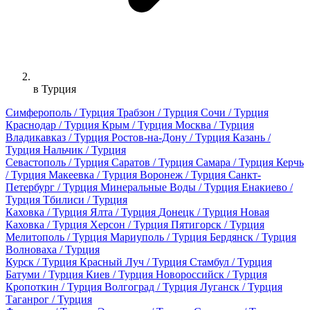
в Турция
Симферополь / Турция
Трабзон / Турция
Сочи / Турция
Краснодар / Турция
Крым / Турция
Москва / Турция
Владикавказ / Турция
Ростов-на-Дону / Турция
Казань /
Турция
Нальчик / Турция
Севастополь / Турция
Саратов / Турция
Самара / Турция
Керчь
/ Турция
Макеевка / Турция
Воронеж / Турция
Санкт-
Петербург / Турция
Минеральные Воды / Турция
Енакиево /
Турция
Тбилиси / Турция
Каховка / Турция
Ялта / Турция
Донецк / Турция
Новая
Каховка / Турция
Херсон / Турция
Пятигорск / Турция
Мелитополь / Турция
Мариуполь / Турция
Бердянск / Турция
Волноваха / Турция
Курск / Турция
Красный Луч / Турция
Стамбул / Турция
Батуми / Турция
Киев / Турция
Новороссийск / Турция
Кропоткин / Турция
Волгоград / Турция
Луганск / Турция
Таганрог / Турция