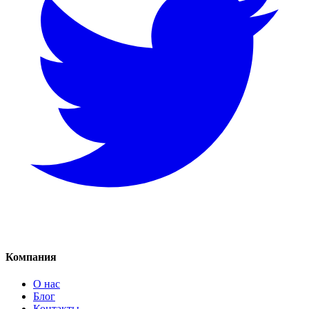
Компания
О нас
Блог
Контакты