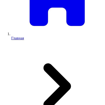
Главная