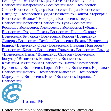
Геленджик / Вознесенск
Джубга / Вознесенск
Туапсе /
Вознесенск
Лазаревское / Вознесенск
Лоо / Вознесенск
Сочи / Вознесенск
Адлер / Вознесенск
Гагра / Вознесенск
Пицунда / Вознесенск
Сухум / Вознесенск
Санкт-Петербург /
Вознесенск
Великий Новгород / Вознесенск
Тверь /
Вознесенск
Воронеж / Вознесенск
Тула / Вознесенск
Россошь / Вознесенск
Алексеевка / Вознесенск
Губкин /
Вознесенск
Старый Оскол / Вознесенск
Новый Оскол /
Вознесенск
Белгород / Вознесенск
Короча / Вознесенск
Липецк / Вознесенск
Тамбов / Вознесенск
Рязань / Вознесенск
Брянск / Вознесенск
Орел / Вознесенск
Нижний Новгород /
Вознесенск
Казань / Вознесенск
Тольятти / Вознесенск
Самара
/ Вознесенск
Пенза / Вознесенск
Саратов / Вознесенск
Богучар / Вознесенск
Миллерово / Вознесенск
Каменск-Шахтинский / Вознесенск
Шахты / Вознесенск
Кущевская / Вознесенск
Горячий Ключ / Вознесенск
Варшава /
Вознесенск
Донецк / Вознесенск
Макеевка / Вознесенск
Мариуполь / Вознесенск
Киев / Вознесенск
Горловка /
Вознесенск
Поездка
.РФ
Поиск, сравнение и бронирование поездок: автобусы,