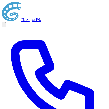
Поездка
.РФ