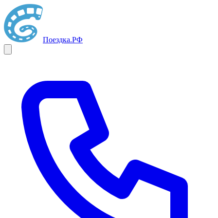
Поездка
.РФ