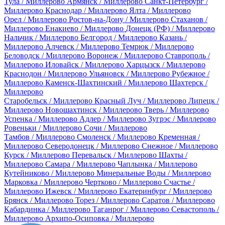
Тула / Миллерово
Армянск / Миллерово
Санкт-Петербург /
Миллерово
Краснодар / Миллерово
Ялта / Миллерово
Орел / Миллерово
Ростов-на-Дону / Миллерово
Стаханов /
Миллерово
Енакиево / Миллерово
Донецк (РФ) / Миллерово
Нальчик / Миллерово
Белгород / Миллерово
Казань /
Миллерово
Алчевск / Миллерово
Темрюк / Миллерово
Беловодск / Миллерово
Воронеж / Миллерово
Ставрополь /
Миллерово
Иловайск / Миллерово
Харцызск / Миллерово
Краснодон / Миллерово
Ульяновск / Миллерово
Рубежное /
Миллерово
Каменск-Шахтинский / Миллерово
Шахтерск /
Миллерово
Старобельск / Миллерово
Красный Луч / Миллерово
Липецк /
Миллерово
Новошахтинск / Миллерово
Тверь / Миллерово
Успенка / Миллерово
Адлер / Миллерово
Зугрэс / Миллерово
Ровеньки / Миллерово
Сочи / Миллерово
Тамбов / Миллерово
Смоленск / Миллерово
Кременная /
Миллерово
Северодонецк / Миллерово
Снежное / Миллерово
Курск / Миллерово
Перевальск / Миллерово
Шахты /
Миллерово
Самара / Миллерово
Чаплынка / Миллерово
Кутейниково / Миллерово
Минеральные Воды / Миллерово
Марковка / Миллерово
Чертково / Миллерово
Счастье /
Миллерово
Ижевск / Миллерово
Екатеринбург / Миллерово
Брянск / Миллерово
Торез / Миллерово
Саратов / Миллерово
Кабардинка / Миллерово
Таганрог / Миллерово
Севастополь /
Миллерово
Архипо-Осиповка / Миллерово