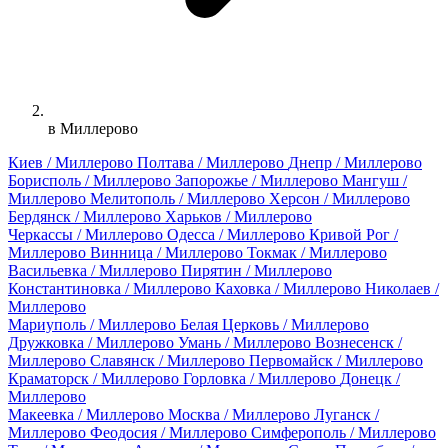
в Миллерово
Киев / Миллерово
Полтава / Миллерово
Днепр / Миллерово
Борисполь / Миллерово
Запорожье / Миллерово
Мангуш /
Миллерово
Мелитополь / Миллерово
Херсон / Миллерово
Бердянск / Миллерово
Харьков / Миллерово
Черкассы / Миллерово
Одесса / Миллерово
Кривой Рог /
Миллерово
Винница / Миллерово
Токмак / Миллерово
Васильевка / Миллерово
Пирятин / Миллерово
Константиновка / Миллерово
Каховка / Миллерово
Николаев /
Миллерово
Мариуполь / Миллерово
Белая Церковь / Миллерово
Дружковка / Миллерово
Умань / Миллерово
Вознесенск /
Миллерово
Славянск / Миллерово
Первомайск / Миллерово
Краматорск / Миллерово
Горловка / Миллерово
Донецк /
Миллерово
Макеевка / Миллерово
Москва / Миллерово
Луганск /
Миллерово
Феодосия / Миллерово
Симферополь / Миллерово