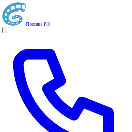
Поездка
.РФ