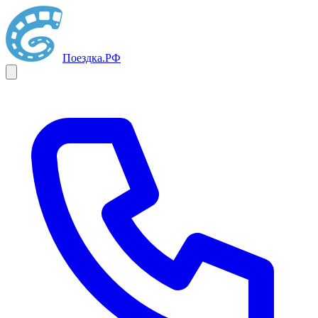
Поездка
.РФ